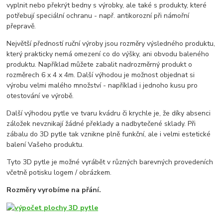
vyplnit nebo překrýt bedny s výrobky, ale také s produkty, které
potřebují speciální ochranu - např. antikorozní při námořní
přepravě.
Největší předností ruční výroby jsou rozměry výsledného produktu,
který prakticky nemá omezení co do výšky, ani obvodu baleného
produktu. Například můžete zabalit nadrozměrný produkt o
rozměrech 6 x 4 x 4m. Další výhodou je možnost objednat si
výrobu velmi malého množství - například i jednoho kusu pro
otestování ve výrobě.
Další výhodou pytle ve tvaru kvádru či krychle je, že díky absenci
záložek nevznikají žádné překlady a nadbytečené sklady. Při
zábalu do 3D pytle tak vznikne plně funkční, ale i velmi estetické
balení Vašeho produktu.
Tyto 3D pytle je možné vyrábět v různých barevných provedeních
včetně potisku logem / obrázkem.
Rozměry vyrobíme na přání.