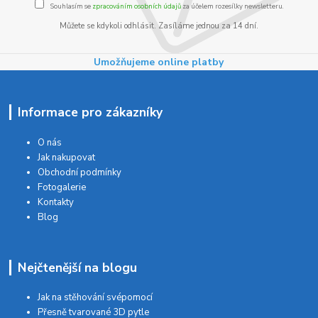
Souhlasím se
zpracováním osobních údajů
za účelem rozesílky newsletteru.
Můžete se kdykoli odhlásit. Zasíláme jednou za 14 dní.
Umožňujeme online platby
Informace pro zákazníky
O nás
Jak nakupovat
Obchodní podmínky
Fotogalerie
Kontakty
Blog
Nejčtenější na blogu
Jak na stěhování svépomocí
Přesně tvarované 3D pytle