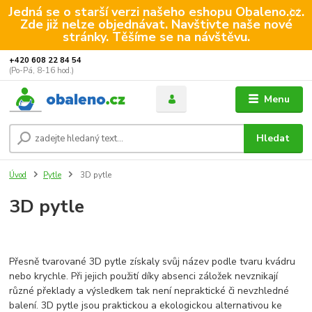
Jedná se o starší verzi našeho eshopu Obaleno.cz.
Zde již nelze objednávat. Navštivte naše nové
stránky. Těšíme se na návštěvu.
+420 608 22 84 54
(Po-Pá, 8-16 hod.)
Menu
Hledat
Úvod
Pytle
3D pytle
3D pytle
Přesně tvarované 3D pytle získaly svůj název podle tvaru kvádru
nebo krychle. Při jejich použití díky absenci záložek nevznikají
různé překlady a výsledkem tak není nepraktické či nevzhledné
balení. 3D pytle jsou praktickou a ekologickou alternativou ke