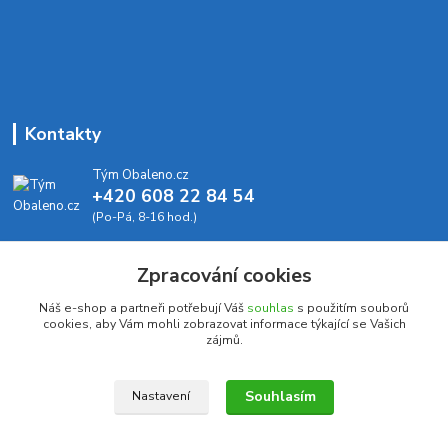
Kontakty
Tým Obaleno.cz
+420 608 22 84 54
(Po-Pá, 8-16 hod.)
info@obaleno.cz
Zpracování cookies
Náš e-shop a partneři potřebují Váš
souhlas
s použitím souborů
cookies, aby Vám mohli zobrazovat informace týkající se Vašich
zájmů.
Upravit sběr cookies.
Souhlasím
Nastavení