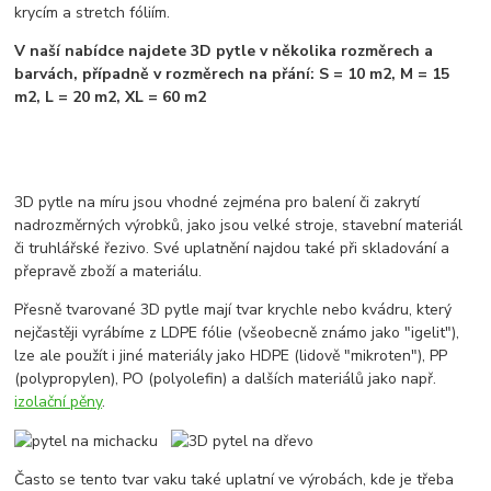
krycím a stretch fóliím.
V naší nabídce najdete 3D pytle v několika rozměrech a
barvách, případně v rozměrech na přání:
S = 10 m2, M = 15
m2, L = 20 m2, XL = 60 m2
3D pytle na míru jsou vhodné zejména pro balení či zakrytí
nadrozměrných výrobků, jako jsou velké stroje, stavební materiál
či truhlářské řezivo. Své uplatnění najdou také při skladování a
přepravě zboží a materiálu.
Přesně tvarované 3D pytle mají tvar krychle nebo kvádru, který
nejčastěji vyrábíme z LDPE fólie (všeobecně známo jako "igelit"),
lze ale použít i jiné materiály jako HDPE (lidově "mikroten"), PP
(polypropylen), PO (polyolefin) a dalších materiálů jako např.
izolační pěny
.
Často se tento tvar vaku také uplatní ve výrobách, kde je třeba