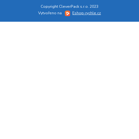
Copyright CleverPack s.r.o. 2023
Vytvořeno na
Eshop-rychle.cz