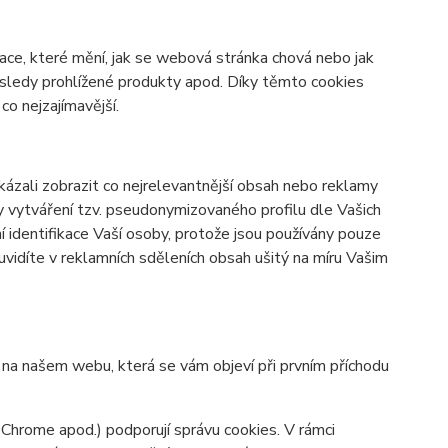
ace, které mění, jak se webová stránka chová nebo jak
osledy prohlížené produkty apod. Díky těmto cookies
o nejzajímavější.
zali zobrazit co nejrelevantnější obsah nebo reklamy
ky vytváření tzv. pseudonymizovaného profilu dle Vašich
í identifikace Vaší osoby, protože jsou používány pouze
vidíte v reklamních sděleních obsah ušitý na míru Vašim
y na našem webu, která se vám objeví při prvním příchodu
 Chrome apod.) podporují správu cookies. V rámci