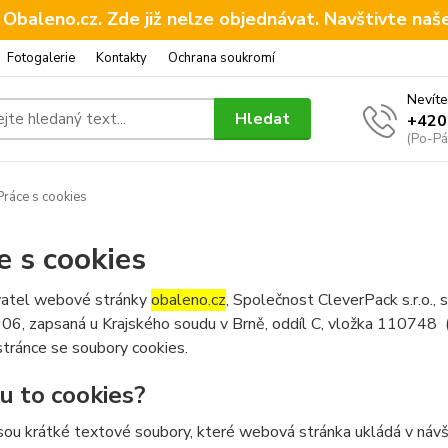
 Obaleno.cz. Zde již nelze objednávat. Navštivte naš
Fotogalerie
Kontakty
Ochrana soukromí
Nevíte
Hledat
+420
(Po-Pá
ráce s cookies
e s cookies
atel webové stránky
obaleno.cz
, Společnost CleverPack s.r.o.,
6, zapsaná u Krajského soudu v Brně, oddíl C, vložka 110748 (dá
tránce se soubory cookies.
ou to cookies?
sou krátké textové soubory, které webová stránka ukládá v návšt