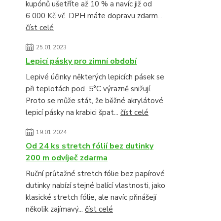
kupónů ušetříte až 10 % a navíc již od
6 000 Kč vč. DPH máte dopravu zdarm...
číst celé
25.01.2023
Lepicí pásky pro zimní období
Lepivé účinky některých lepicích pásek se
při teplotách pod 5°C výrazně snižují.
Proto se může stát, že běžné akrylátové
lepicí pásky na krabici špat...
číst celé
19.01.2024
Od 24 ks stretch fólií bez dutinky
200 m odvíječ zdarma
Ruční průtažné stretch fólie bez papírové
dutinky nabízí stejné balící vlastnosti, jako
klasické stretch fólie, ale navíc přinášejí
několik zajímavý...
číst celé