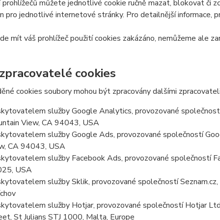
 prohlížečů můžete jednotlivé cookie ručně mazat, blokovat či zce
en pro jednotlivé internetové stránky. Pro detailnější informace, 
e mít váš prohlížeč použití cookies zakázáno, nemůžeme ale zar
 zpracovatelé cookies
ěné cookies soubory mohou být zpracovány dalšími zpracovateli
kytovatelem služby Google Analytics, provozované společností
ntain View, CA 94043, USA
kytovatelem služby Google Ads, provozované společností Goog
w, CA 94043, USA
kytovatelem služby Facebook Ads, provozované společností Fa
025, USA
kytovatelem služby Sklik, provozované společností Seznam.cz, a
chov
kytovatelem služby Hotjar, provozované společností Hotjar Ltd, 
eet, St Julians STJ 1000, Malta, Europe