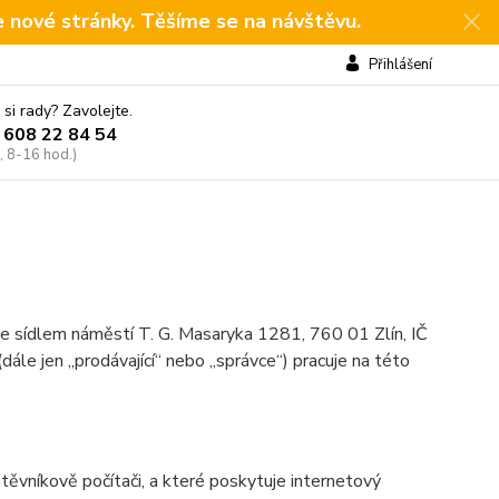
e nové stránky. Těšíme se na návštěvu.
Přihlášení
 si rady? Zavolejte.
 608 22 84 54
, 8-16 hod.)
 se sídlem náměstí T. G. Masaryka 1281, 760 01 Zlín, IČ
le jen „prodávající“ nebo „správce“) pracuje na této
ěvníkově počítači, a které poskytuje internetový