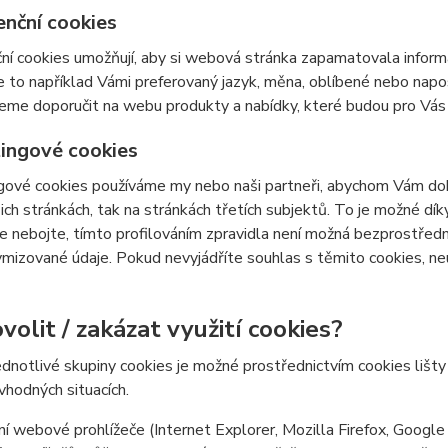
enční cookies
ní cookies umožňují, aby si webová stránka zapamatovala inform
e to například Vámi preferovaný jazyk, měna, oblíbené nebo nap
e doporučit na webu produkty a nabídky, které budou pro Vás c
ingové cookies
ové cookies používáme my nebo naši partneři, abychom Vám doká
šich stránkách, tak na stránkách třetích subjektů. To je možné dí
e nebojte, tímto profilováním zpravidla není možná bezprostředn
izované údaje. Pokud nevyjádříte souhlas s těmito cookies, neu
volit / zakázat využití cookies?
ednotlivé skupiny cookies je možné prostřednictvím cookies lišt
 vhodných situacích.
í webové prohlížeče (Internet Explorer, Mozilla Firefox, Google