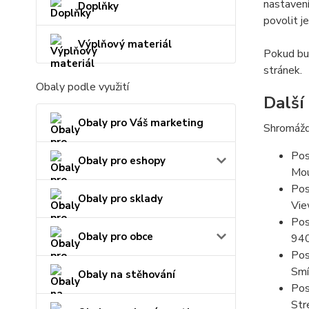
nastavení
Doplňky
povolit j
Výplňový materiál
Pokud bud
stránek.
Obaly podle využití
Další
Obaly pro Váš marketing
Shromážd
Pos
Obaly pro eshopy
Mou
Pos
Obaly pro sklady
Vie
Pos
Obaly pro obce
94
Pos
Smí
Obaly na stěhování
Pos
Str