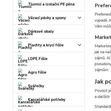
Tlumicí a izolační PE pěna
Prefer
Preferenč
Vázací pásky a spony
vypadá. J
Vám můžem
Dárkové obaly
Market
Plachty a krycí fólie
Marketing
jak na na
zájmů. Al
LDPE Fólie
pseudonym
zájmům.
Agro fólie
Jak po
Svářečky
Povolit j
a dalších
Kancelářské potřeby
Standardn