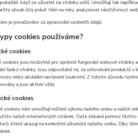
 pokaždé, když se uživatel na stránku vrátí. Umožňují tak napříkla
určitý obsah šitý právě Vám na míru, analyzovat návštěvnost we
ies je považováno za zpracování osobních údajů.
typy cookies používáme?
cké cookies
 cookies jsou nezbytné pro správné fungování webové stránky a 
ní funkcí stránky. Jsou odpovědné mj. za uchovávání produktů v ko
roces nebo ukládání nastavení soukromí. Z tohoto důvodu techn
vovány a jsou aktivní vždy.
ické cookies
é cookies nám umožňují měření výkonu našeho webu a našich rek
vštěv našich internetových stránek. Data získaná pomocí těcht
átorů, které ukazují na konkrétní uživatelé našeho webu. Díky 
ránek.