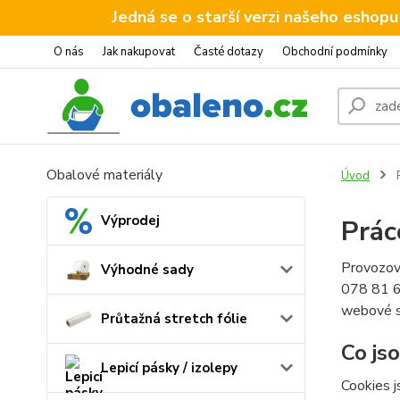
Jedná se o starší verzi našeho eshopu
O nás
Jak nakupovat
Časté dotazy
Obchodní podmínky
Obalové materiály
Úvod
P
Výprodej
Prác
Provozov
Výhodné sady
078 81 60
webové s
Průtažná stretch fólie
Co js
Lepicí pásky / izolepy
Cookies j