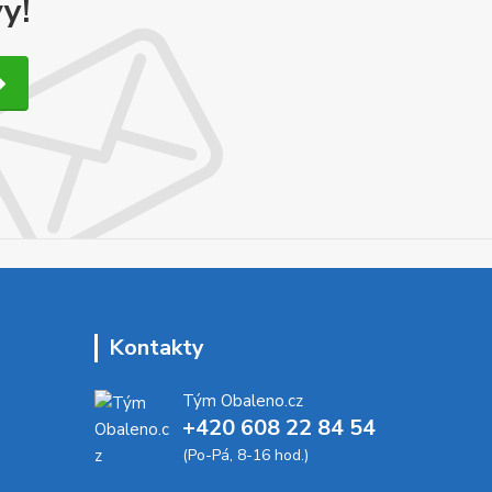
y!
Kontakty
Tým Obaleno.cz
+420 608 22 84 54
(Po-Pá, 8-16 hod.)