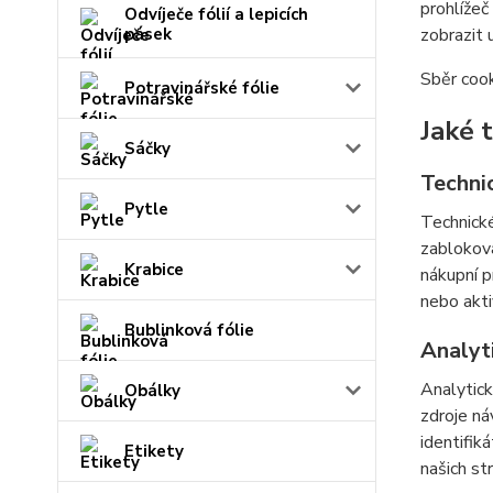
prohlížeč
Odvíječe fólií a lepicích
pásek
zobrazit 
Sběr cook
Potravinářské fólie
Jaké 
Sáčky
Techni
Pytle
Technické
zabloková
Krabice
nákupní p
nebo akti
Bublinková fólie
Analyt
Analytick
Obálky
zdroje ná
identifik
Etikety
našich st