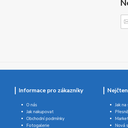
N
Informace pro zákazníky
Nejčten
O nás
Jak na
Jak nakupovat
Přesně
Obchodní podmínky
Market
Fotogalerie
Nová s