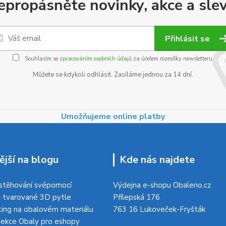
epropásněte novinky, akce a slev
Přihlásit se
Souhlasím se
zpracováním osobních údajů
za účelem rozesílky newsletteru.
Můžete se kdykoli odhlásit. Zasíláme jednou za 14 dní.
Umožňujeme online platby
ější na blogu
Kde nás najdete
 stěhování svépomocí
Výdejna e-shopu Obaleno.cz
 tvarované 3D pytle
Přílepská 176
ing na obalovém materiálu
763 16 Lukoveček-Fryšták
ekce Obaly pro eshopy