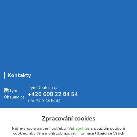
Kontakty
Tým Obaleno.cz
+420 608 22 84 54
(Po-Pá, 8-16 hod.)
info@obaleno.cz
Zpracování cookies
Náš e-shop a partneři potřebují Váš
souhlas
s použitím souborů
cookies, aby Vám mohli zobrazovat informace týkající se Vašich