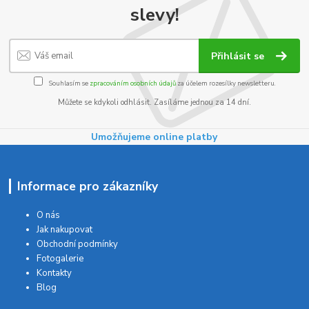
slevy!
Přihlásit se
Souhlasím se
zpracováním osobních údajů
za účelem rozesílky newsletteru.
Můžete se kdykoli odhlásit. Zasíláme jednou za 14 dní.
Umožňujeme online platby
Informace pro zákazníky
O nás
Jak nakupovat
Obchodní podmínky
Fotogalerie
Kontakty
Blog