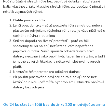
Ruční průtažné stretch fólie bez papírové dutinky nabízí stejné
balící vlastnosti, jako klasické stretch fólie, ale současně přinášejí
několik zajímavých výhod:
Platíte pouze za fólii
Lehčí obal do ruky - ať už použijete fólii samotnou, nebo s
plastovým odvíječem, výsledná váha role je vždy nižší než u
stejného návinu s dutinkou
Snížení dopadu na životní prostředí - poté co fólii
spotřebujete při balení, nezůstane Vám nepotřebná
papírová dutinka. Navíc spousta odpadářských firem
dutinky neuznává jako papír, kvůli lepeným vrstvám, a tudíž
je nutné za jejich likvidaci v některých sběrných dvorech
platit.
Nemusíte řešit prostor pro odložení dutinek.
Při použití plastového odvíječe se role odvíjí lehce bez
řezání do rukou (což může být problém u klasické papírové
dutinky bez odvíječe)
Od 24 ks stretch fólií bez dutinky 200 m odvíječ zdarma