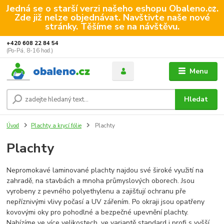
Jedná se o starší verzi našeho eshopu Obaleno.cz.
Zde již nelze objednávat. Navštivte naše nové
stránky. Těšíme se na návštěvu.
+420 608 22 84 54
(Po-Pá, 8-16 hod.)
Menu
Hledat
Úvod
Plachty a krycí fólie
Plachty
Plachty
Nepromokavé laminované plachty najdou své široké využití na
zahradě, na stavbách a mnoha průmyslových oborech. Jsou
vyrobeny z pevného polyethylenu a zajišťují ochranu pře
nepříznivými vlivy počasí a UV zářením. Po okraji jsou opatřeny
kovovými oky pro pohodlné a bezpečné upevnění plachty.
Nabízíme ve více velikostech, ve variantě standard i profi s vyšší