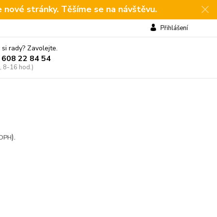
e nové stránky. Těšíme se na návštěvu.
Přihlášení
 si rady? Zavolejte.
 608 22 84 54
, 8-16 hod.)
).
 DPH