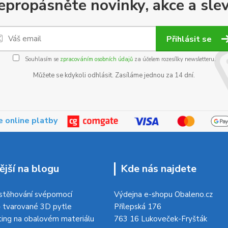
epropásněte novinky, akce a slev
Přihlásit se
Souhlasím se
zpracováním osobních údajů
za účelem rozesílky newsletteru.
Můžete se kdykoli odhlásit. Zasíláme jednou za 14 dní.
 online platby
ější na blogu
Kde nás najdete
 stěhování svépomocí
Výdejna e-shopu Obaleno.cz
 tvarované 3D pytle
Přílepská 176
ing na obalovém materiálu
763 16 Lukoveček-Fryšták