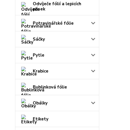
Odvíječe fólií a lepicích
pásek
Potravinářské fólie
Sáčky
Pytle
Krabice
Bublinková fólie
Obálky
Etikety