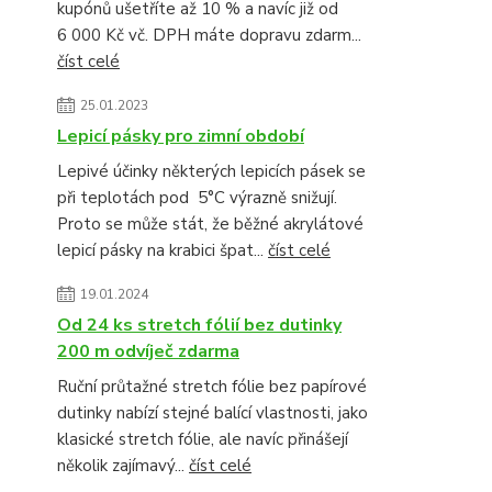
kupónů ušetříte až 10 % a navíc již od
6 000 Kč vč. DPH máte dopravu zdarm...
číst celé
25.01.2023
Lepicí pásky pro zimní období
Lepivé účinky některých lepicích pásek se
při teplotách pod 5°C výrazně snižují.
Proto se může stát, že běžné akrylátové
lepicí pásky na krabici špat...
číst celé
19.01.2024
Od 24 ks stretch fólií bez dutinky
200 m odvíječ zdarma
Ruční průtažné stretch fólie bez papírové
dutinky nabízí stejné balící vlastnosti, jako
klasické stretch fólie, ale navíc přinášejí
několik zajímavý...
číst celé