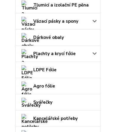
Tlumicí a izolační PE pěna
Vázací pásky a spony
Dárkové obaly
Plachty a krycí fólie
LDPE Fólie
Agro fólie
Svářečky
Kancelářské potřeby