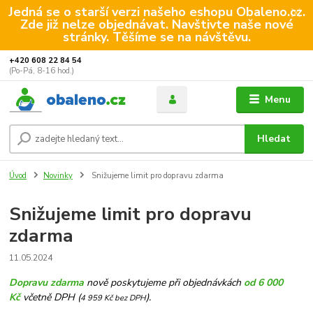
Jedná se o starší verzi našeho eshopu Obaleno.cz.
Zde již nelze objednávat. Navštivte naše nové
stránky. Těšíme se na návštěvu.
+420 608 22 84 54
(Po-Pá, 8-16 hod.)
Menu
Hledat
Úvod
Novinky
Snižujeme limit pro dopravu zdarma
Snižujeme limit pro dopravu
zdarma
11.05.2024
Dopravu zdarma
nově poskytujeme při objednávkách
od 6 000
Kč
včetně DPH (
).
4 959 Kč bez DPH