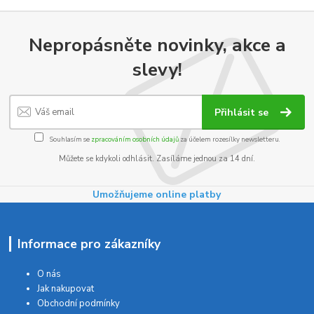
Nepropásněte novinky, akce a
slevy!
Přihlásit se
Souhlasím se
zpracováním osobních údajů
za účelem rozesílky newsletteru.
Můžete se kdykoli odhlásit. Zasíláme jednou za 14 dní.
Umožňujeme online platby
Informace pro zákazníky
O nás
Jak nakupovat
Obchodní podmínky