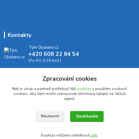
Kontakty
Tým Obaleno.cz
+420 608 22 84 54
(Po-Pá, 8-16 hod.)
info@obaleno.cz
Zpracování cookies
Náš e-shop a partneři potřebují Váš
souhlas
s použitím souborů
cookies, aby Vám mohli zobrazovat informace týkající se Vašich
zájmů.
Upravit sběr cookies.
Souhlasím
Nastavení
Copyright CleverPack s.r.o. 2023
Souhlas můžete odmítnout
zde
.