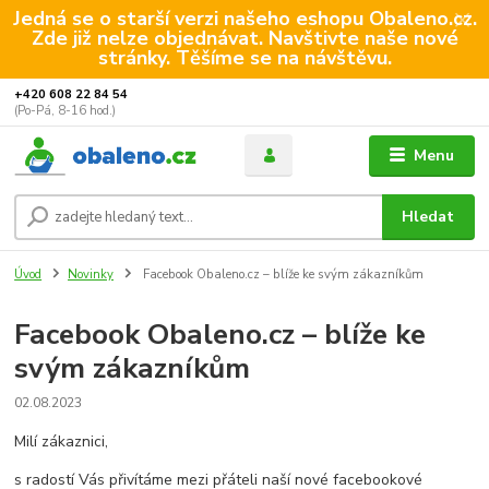
Jedná se o starší verzi našeho eshopu Obaleno.cz.
Zde již nelze objednávat. Navštivte naše nové
stránky. Těšíme se na návštěvu.
+420 608 22 84 54
(Po-Pá, 8-16 hod.)
Menu
Hledat
Úvod
Novinky
Facebook Obaleno.cz – blíže ke svým zákazníkům
Facebook Obaleno.cz – blíže ke
svým zákazníkům
02.08.2023
Milí zákaznici,
s radostí Vás přivítáme mezi přáteli naší nové facebookové